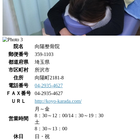
院名
向陽整骨院
郵便番号
359-1103
都道府県
埼玉県
市区町村
所沢市
住所
向陽町2181-8
電話番号
04-2935-4627
ＦＡＸ番号
04-2935-4627
ＵＲＬ
http://koyo-karada.com/
月～金
8：30～12：00/14：30～19：30
営業時間
土
8：30～13：00
休日
日・祝