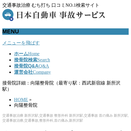
交通事故治療 むち打ち 口コミNO.1検索サイト
MENU
メニューを飛ばす
ホーム
Home
接骨院検索
Search
接骨院Q&A
Q&A
運営会社
Company
接骨院詳細：向陽整骨院（最寄り駅：西武新宿線 新所沢
駅）
HOME
»
向陽整骨院
交通事故治療 新所沢駅,交通事故 整形外科 新所沢駅,交通事故 首の痛み 新所沢駅,
交通事故治療,交通事故,整形外科,首の痛み,新所沢駅