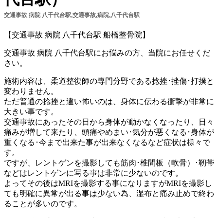
交通事故 病院 八千代台駅,交通事故,病院,八千代台駅
【交通事故 病院 八千代台駅 船橋整骨院】
交通事故 病院 八千代台駅にお悩みの方、当院にお任せくだ
さい。
施術内容は、柔道整復師の専門分野である捻挫･挫傷･打撲と
変わりません。
ただ普通の捻挫と違い怖いのは、身体に伝わる衝撃が非常に
大きい事です。
交通事故にあったその日から身体が動かなくなったり、日々
痛みが増して来たり、頭痛やめまい･気分が悪くなる･身体が
重くなる･今まで出来た事が出来なくなるなど症状は様々で
す。
ですが、レントゲンを撮影しても筋肉･椎間板（軟骨）･靭帯
などはレントゲンに写る事は非常に少ないのです。
よってその後はMRIを撮影する事になりますがMRIを撮影し
ても明確に異常が出る事は少ない為、湿布と痛み止めで終わ
ることが多いのです。