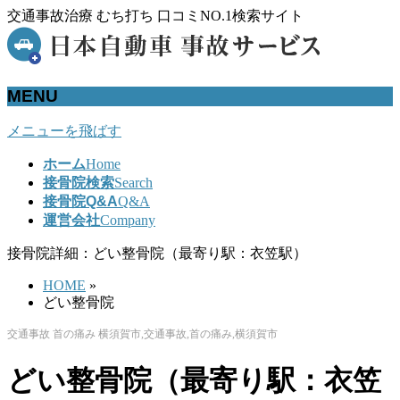
交通事故治療 むち打ち 口コミNO.1検索サイト
MENU
メニューを飛ばす
ホーム
Home
接骨院検索
Search
接骨院Q&A
Q&A
運営会社
Company
接骨院詳細：どい整骨院（最寄り駅：衣笠駅）
HOME
»
どい整骨院
交通事故 首の痛み 横須賀市,交通事故,首の痛み,横須賀市
どい整骨院（最寄り駅：衣笠