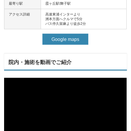
最寄り駅
霞ヶ丘駅/舞子駅
アクセス詳細
高速東浦インターより
洲本方面へクルマで5分
バス停久留麻より徒歩2分
Google maps
院内・施術を動画でご紹介