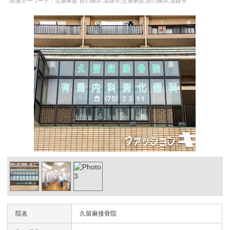
関連キーワード：交通事故 首の痛み 淡路市,交通事故,首の痛み,淡路市
院名
久留麻接骨院