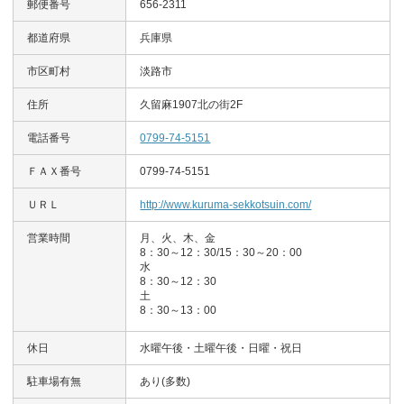
郵便番号
656-2311
都道府県
兵庫県
市区町村
淡路市
住所
久留麻1907北の街2F
電話番号
0799-74-5151
ＦＡＸ番号
0799-74-5151
ＵＲＬ
http://www.kuruma-sekkotsuin.com/
営業時間
月、火、木、金
8：30～12：30/15：30～20：00
水
8：30～12：30
土
8：30～13：00
休日
水曜午後・土曜午後・日曜・祝日
駐車場有無
あり(多数)