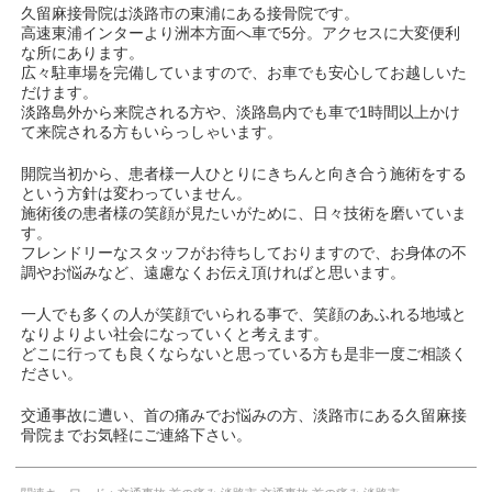
久留麻接骨院は淡路市の東浦にある接骨院です。
高速東浦インターより洲本方面へ車で5分。アクセスに大変便利
な所にあります。
広々駐車場を完備していますので、お車でも安心してお越しいた
だけます。
淡路島外から来院される方や、淡路島内でも車で1時間以上かけ
て来院される方もいらっしゃいます。
開院当初から、患者様一人ひとりにきちんと向き合う施術をする
という方針は変わっていません。
施術後の患者様の笑顔が見たいがために、日々技術を磨いていま
す。
フレンドリーなスタッフがお待ちしておりますので、お身体の不
調やお悩みなど、遠慮なくお伝え頂ければと思います。
一人でも多くの人が笑顔でいられる事で、笑顔のあふれる地域と
なりよりよい社会になっていくと考えます。
どこに行っても良くならないと思っている方も是非一度ご相談く
ださい。
交通事故に遭い、首の痛みでお悩みの方、淡路市にある久留麻接
骨院までお気軽にご連絡下さい。