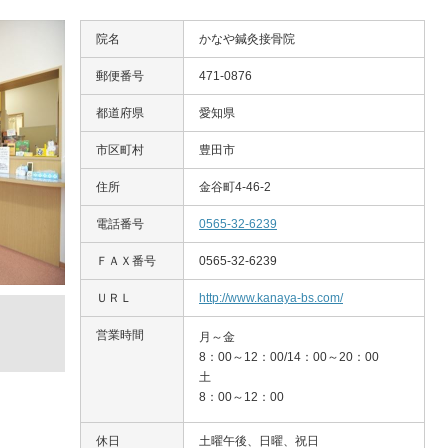
院名
かなや鍼灸接骨院
郵便番号
471-0876
都道府県
愛知県
市区町村
豊田市
住所
金谷町4-46-2
電話番号
0565-32-6239
ＦＡＸ番号
0565-32-6239
ＵＲＬ
http://www.kanaya-bs.com/
営業時間
月～金
8：00～12：00/14：00～20：00
土
8：00～12：00
休日
土曜午後、日曜、祝日