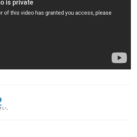
。
9
さい。