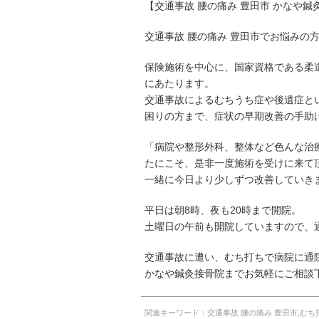
【交通事故 腰の痛み 豊田市 かなや鍼
交通事故 腰の痛み 豊田市でお悩みの
保険施術を中心に、国家資格である柔
にあたります。
交通事故によるむちうち症や後遺症と
困りの方まで、症状の早期改善の手助
「病院や整形外科、整体など色んな治
たにこそ、是非一度施術を受けに来て
一緒に今日より少しずつ改善していき
平日は朝8時、夜も20時まで開院。
土曜日の午前も開院していますので、
交通事故に遭い、むち打ちで病院に通
かなや鍼灸接骨院までお気軽にご相談
関連キーワード：交通事故 腰の痛み 豊田市,むち打