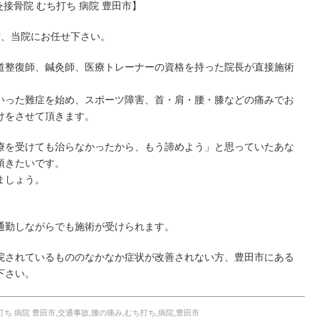
灸接骨院 むち打ち 病院 豊田市】
方、当院にお任せ下さい。
道整復師、鍼灸師、医療トレーナーの資格を持った院長が直接施術
いった難症を始め、スポーツ障害、首・肩・腰・膝などの痛みでお
けをさせて頂きます。
療を受けても治らなかったから、もう諦めよう」と思っていたあな
頂きたいです。
ましょう。
通勤しながらでも施術が受けられます。
院されているもののなかなか症状が改善されない方、豊田市にある
下さい。
ち 病院 豊田市,交通事故,腰の痛み,むち打ち,病院,豊田市