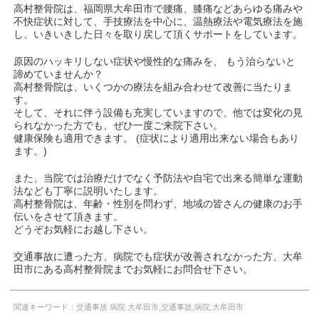
高村整骨院は、福岡県大牟田市で腰痛、膝痛などあらゆる痛みや
不快症状に対して、手技療法を中心に、温熱療法や電気療法を施
し、いきいきした日々を取り戻して頂くサポートをしています。
原因のハッキリしない症状や慢性的な痛みを、 もう治らないと
諦めていませんか？
高村整骨院は、いくつかの療法を組み合わせて改善に当たりま
す。
そして、それに伴う設備も充実していますので、他では変化の見
られなかった方でも、ぜひ一度ご来院下さい。
健康保険も適用できます。 (症状により適用出来ない場合もあり
ます。)
また、当院では治療だけでなく予防法や自宅で出来る簡単な運動
法なども丁寧に説明いたします。
高村整骨院は、年齢・性別を問わず、地域の皆さんの健康のお手
伝いをさせて頂きます。
どうぞお気軽にお越し下さい。
交通事故に遭った方、病院でも症状が改善されなかった方、大牟
田市にある高村整骨院までお気軽にお問合せ下さい。
関連キーワード：交通事故 病院 大牟田市,交通事故,病院,大牟田市