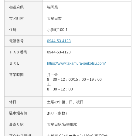
都道府県
福岡県
市区町村
大牟田市
住所
小浜町100-1
電話番号
0944-53-4123
ＦＡＸ番号
0944-53-4123
ＵＲＬ
https://www.takamura-seikotsu.com/
営業時間
月～金
8：30～12：00/15：00～19：00
土
8：30～12：00
休日
土曜の午後、日、祝日
駐車場有無
あり（多数）
最寄り駅
大牟田駅/新栄町駅
アクセス詳細
大牟田インターチェンジから車で2分