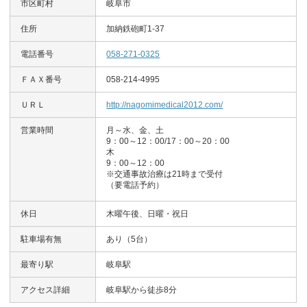
市区町村
岐阜市
住所
加納鉄砲町1-37
電話番号
058-271-0325
ＦＡＸ番号
058-214-4995
ＵＲＬ
http://nagomimedical2012.com/
営業時間
月～水、金、土
9：00～12：00/17：00～20：00
木
9：00～12：00
※交通事故治療は21時まで受付
（要電話予約）
休日
木曜午後、日曜・祝日
駐車場有無
あり（5台）
最寄り駅
岐阜駅
アクセス詳細
岐阜駅から徒歩8分