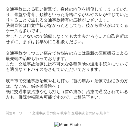
交通事故による強い衝撃で、身体の内側を損傷してしまっていた
り、骨盤や背骨、頚椎といった骨格にゆがみやズレが生じていた
りすることで生じる交通事故特有の症状がございます。
受傷直後は自覚症状がなかったとしても、後から症状が出てくる
ケースも多いです。
大したことないので治療しなくても大丈夫だろう…と自己判断は
せずに、まずはお早めにご相談ください。
交通事故やしつこい痛みでお悩みの方には最新の医療機器による
最先端の治療も行っております。
また、交通事故治療には不可欠な各種保険の適用手続きについて
も適切なアドバイスをさせていただいております。
岐阜市で交通事故治療やむち打ち（首の痛み）治療でお悩みの方
は、なごみ。鍼灸整骨院へ！
既に交通事故治療やむち打ち（首の痛み）治療で通院されている
方も、併院や転院も可能ですので、ご相談下さい。
関連キーワード：交通事故 首の痛み 岐阜市,交通事故,首の痛み,岐阜市