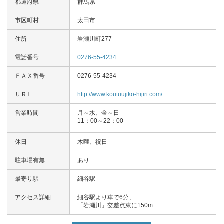
都道府県
群馬県
市区町村
太田市
住所
岩瀬川町277
電話番号
0276-55-4234
ＦＡＸ番号
0276-55-4234
ＵＲＬ
http://www.koutuujiko-hijiri.com/
営業時間
月～水、金～日
11：00～22：00
休日
木曜、祝日
駐車場有無
あり
最寄り駅
細谷駅
アクセス詳細
細谷駅より車で6分、
「岩瀬川」交差点東に150m